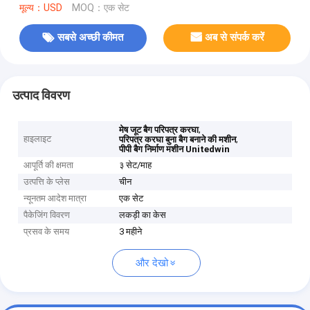
मूल्य：USD
MOQ：एक सेट
सबसे अच्छी कीमत
अब से संपर्क करें
उत्पाद विवरण
,
मेष जूट बैग परिपत्र करघा
हाइलाइट
,
परिपत्र करघा बुना बैग बनाने की मशीन
पीपी बैग निर्माण मशीन Unitedwin
आपूर्ति की क्षमता
३ सेट/माह
उत्पत्ति के प्लेस
चीन
न्यूनतम आदेश मात्रा
एक सेट
पैकेजिंग विवरण
लकड़ी का केस
प्रसव के समय
3 महीने
और देखो