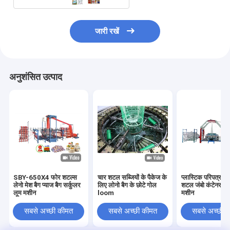
जारी रखें
अनुशंसित उत्पाद
SBY-650X4 फोर शटल्स
चार शटल सब्जियों के पैकेज के
प्लास्टिक परिपत्र
लेनो मेश बैग प्याज बैग सर्कुलर
लिए लोनो बैग के छोटे गोल
शटल जंबो कंटेनर बैग
लूम मशीन
loom
मशीन
सबसे अच्छी कीमत
सबसे अच्छी कीमत
सबसे अच्छी 