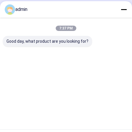
admin
होम
हमारे बारे में
हमसे संपर्क करें
Desktop Site
साइटमैप
Privacy Policy
गुणवत्ता
टेप एक्सट्रूज़न लाइन
चीन का कारखाना.Copyright © 2026
7:37 PM
CHANGZHOU UNITED WIN PACK CO.,LTD. All Rights Reserved.
Good day, what product are you looking for?
घर
उत्पादों
वीडियो