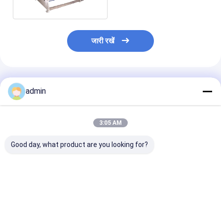
जारी रखें
अनुशंसित उत्पाद
admin
3:05 AM
Good day, what product are you looking for?
उच्च परिशुद्धता टेप रोल स्लिटर
सुपर क्लियर कॉम्पैक्ट टेप
वायवीय लगातार स्लिट
ओपीपी ध्वनिहीन टेप के लिए
स्लिटिंग मशीन सटीक काटने
स्लिटर निरंतर चल रह
वायवीय तनाव नियंत्रण
स्थिर चलना ओपीपी ध्वनिहीन
टेप के लिए
सबसे अच्छी कीमत
सबसे अच्छी कीमत
सबसे अच्छी 