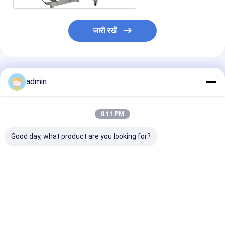
जारी रखें
अनुशंसित उत्पाद
admin
8:11 PM
Good day, what product are you looking for?
उच्च परिशुद्धता टेप रोल स्लिटर
सुपर क्लियर कॉम्पैक्ट टेप
वायवीय लगातार स्लिट
ओपीपी ध्वनिहीन टेप के लिए
स्लिटिंग मशीन सटीक काटने
स्लिटर निरंतर चल रह
वायवीय तनाव नियंत्रण
स्थिर चलना ओपीपी ध्वनिहीन
टेप के लिए
सबसे अच्छी कीमत
सबसे अच्छी कीमत
सबसे अच्छी 