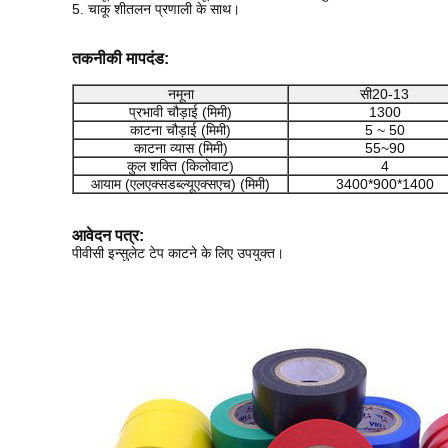
5. चाकू शीतलन प्रणाली के साथ।
तकनीकी मापदंड:
नमूना
सी20-13
प्रभावी चौड़ाई (मिमी)
1300
काटना चौड़ाई (मिमी)
5 ~ 50
काटना व्यास (मिमी)
55~90
कुल शक्ति (किलोवाट)
4
आयाम (एलएक्सडब्ल्यूएक्सएच) (मिमी)
3400*900*1400
आवेदन पत्र:
पीवीसी इन्सुलेट टेप काटने के लिए उपयुक्त।