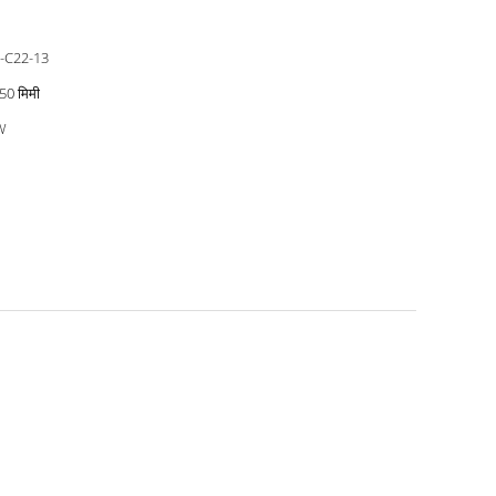
-C22-13
50 मिमी
W