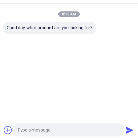
हमारे बारे में
हमारी श्रेणियाँ
8:13 AM
कारखाना भ्रमण
Good day, what product are you looking for?
गुणवत्ता नियंत्रण
संपर्क करें
समाचार
टेप एक्सट्रूज़न लाइन
मोनोफिलामेंट एक्सट्रूज़न
एक्सट्रूज़न कोटिंग 
लाइन
लाइन
मामलों
एक उद्धरण की विनती करे
होम
हमारे बारे में
हमसे संपर्क करें
Desktop Site
साइटमैप
Privacy Policy
गुणवत्ता
टेप एक्सट्रूज़न लाइन
चीन का कारखाना.Copyright © 2026
CHANGZHOU UNITED WIN PACK CO.,LTD. All Rights Reserved.
टेप एक्सट्रूज़न लाइन
मोनोफिलामेंट एक्सट्रूज़न लाइन