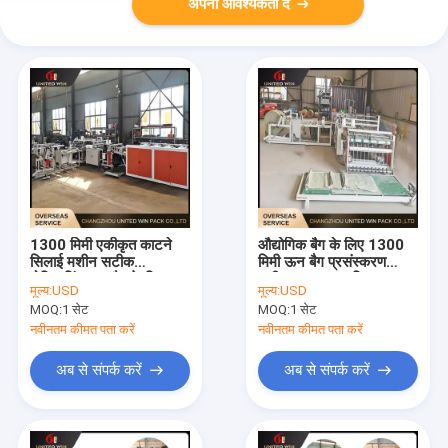
अपनी आवश्यकता दें
1300 मिमी एकीकृत काटने
औद्योगिक बैग के लिए 1300
सिलाई मशीन सटीक
मिमी ऊन बैग प्रसंस्करण
पोजिशनिंग बुना बैग के लिए
मशीन उच्च दक्षता स्थिर
मूल्य:
USD
मूल्य:
USD
स्थिर उत्पादन
उत्पादन
MOQ:
1 सेट
MOQ:
1 सेट
नवीनतम कीमत पता करें
नवीनतम कीमत पता करें
अब से संपर्क करें
अब से संपर्क करें