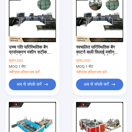
उच्च गति पारिस्थितिक बैग
स्वचालित पारिस्थितिक बैग
प्रसंस्करण मशीन सटीक
काटने वाली सिलाई मशीन
काटने स्थिर चल रहा है
निरंतर संचालन पारिस्थितिक
मूल्य:
USD
मूल्य:
USD
पर्यावरण बैग निर्माण के लिए
बैग के लिए विश्वसनीय
MOQ:
1 सेट
MOQ:
1 सेट
आउटपुट
नवीनतम कीमत पता करें
नवीनतम कीमत पता करें
अब से संपर्क करें
अब से संपर्क करें
घर
उत्पादों
वीडियो