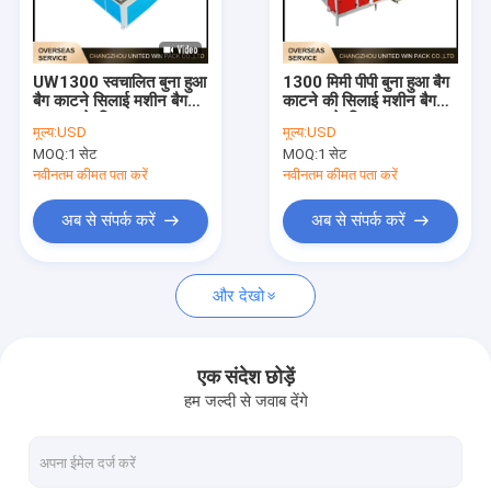
हमारे बारे में
कारखाना भ्रमण
UW1300 स्वचालित बुना हुआ
1300 मिमी पीपी बुना हुआ बैग
बैग काटने सिलाई मशीन बैग
काटने की सिलाई मशीन बैग
गुणवत्ता नियंत्रण
उत्पादन के लिए उच्च दक्षता
उत्पादन के लिए उच्च उत्पादन
मूल्य:
USD
मूल्य:
USD
स्थिर उत्पादन
स्थिर प्रदर्शन
MOQ:
1 सेट
MOQ:
1 सेट
संपर्क करें
नवीनतम कीमत पता करें
नवीनतम कीमत पता करें
समाचार
अब से संपर्क करें
अब से संपर्क करें
मामलों
और देखो
एक उद्धरण की विनती करे
एक संदेश छोड़ें
हम जल्दी से जवाब देंगे
टेप एक्सट्रूज़न लाइन
मोनोफिलामेंट एक्सट्रूज़न लाइन