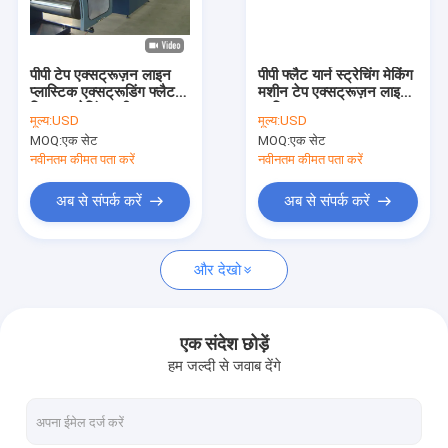
हमारे बारे में
कारखाना भ्रमण
पीपी टेप एक्सट्रूज़न लाइन
पीपी फ्लैट यार्न स्ट्रेचिंग मेकिंग
प्लास्टिक एक्सट्रूडिंग फ्लैट
मशीन टेप एक्सट्रूज़न लाइन
गुणवत्ता नियंत्रण
फिल्म स्ट्रेचिंग मशीन
प्रक्रिया
मूल्य:
USD
मूल्य:
USD
380KW
MOQ:
एक सेट
MOQ:
एक सेट
संपर्क करें
नवीनतम कीमत पता करें
नवीनतम कीमत पता करें
समाचार
अब से संपर्क करें
अब से संपर्क करें
मामलों
और देखो
एक उद्धरण की विनती करे
एक संदेश छोड़ें
हम जल्दी से जवाब देंगे
टेप एक्सट्रूज़न लाइन
मोनोफिलामेंट एक्सट्रूज़न लाइन