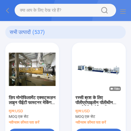
सभी उत्पादों
(537)
ज़िप मोनोफिलामेंट एक्सट्रूज़न
रस्सी ब्रश के लिए
लाइन पीईटी फास्टनर मेकिंग
पॉलीप्रोपाइलीन पॉलीथीन
मशीन
एचडीपीई मोनोफिलामेंट
मूल्य:
USD
मूल्य:
USD
एक्सट्रूज़न लाइन
MOQ:
एक सेट
MOQ:
एक सेट
नवीनतम कीमत पता करें
नवीनतम कीमत पता करें