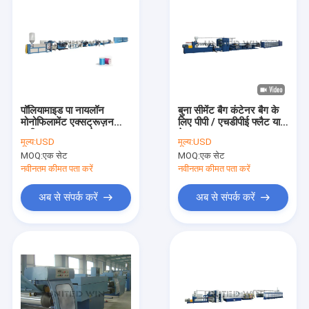
पॉलियामाइड पा नायलॉन
बुना सीमेंट बैग कंटेनर बैग के
मोनोफिलामेंट एक्सट्रूज़न
लिए पीपी / एचडीपीई फ्लैट यार्न
मशीन लाइन 150 छेद
टेप एक्सट्रूज़न लाइन
मूल्य:
USD
मूल्य:
USD
210KW
MOQ:
एक सेट
MOQ:
एक सेट
नवीनतम कीमत पता करें
नवीनतम कीमत पता करें
अब से संपर्क करें
अब से संपर्क करें
घर
उत्पादों
वीडियो