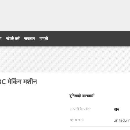
ेड
रण
संपर्क करें
समाचार
मामलों
BC मेकिंग मशीन
बुनियादी जानकारी
उत्पत्ति के प्लेस:
चीन
ब्रांड नाम:
unitedwi