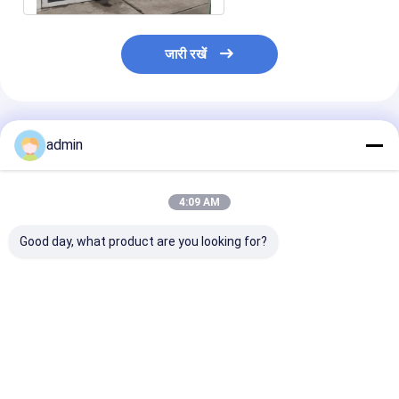
जारी रखें
अनुशंसित उत्पाद
admin
4:09 AM
Good day, what product are you looking for?
380V PP Plastic
380V PP Plastic
380V PP Plast
Packing Belt Making
Packing Belt Making
Packing Belt 
Machine Efficient
Machine Durable
Machine High 
Operation Strapping
Design Strapping
Strapping Ban
Band Extrusion Line
Band Extrusion Line
Extrusion Line
सबसे अच्छी कीमत
सबसे अच्छी कीमत
सबसे अच्छी 