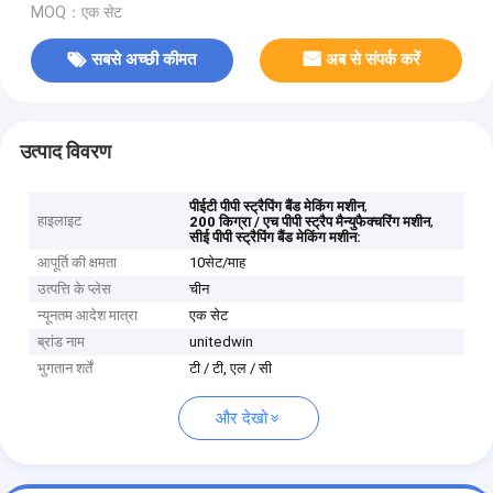
MOQ：एक सेट
सबसे अच्छी कीमत
अब से संपर्क करें
उत्पाद विवरण
,
पीईटी पीपी स्ट्रैपिंग बैंड मेकिंग मशीन
हाइलाइट
,
200 किग्रा / एच पीपी स्ट्रैप मैन्युफैक्चरिंग मशीन
सीई पीपी स्ट्रैपिंग बैंड मेकिंग मशीन:
आपूर्ति की क्षमता
10सेट/माह
उत्पत्ति के प्लेस
चीन
न्यूनतम आदेश मात्रा
एक सेट
ब्रांड नाम
unitedwin
भुगतान शर्तें
टी / टी, एल / सी
और देखो