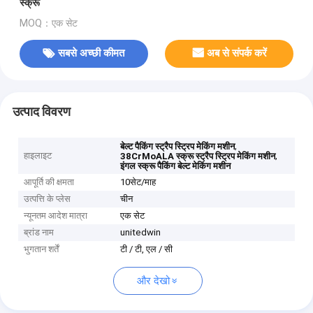
स्क्रू
MOQ：एक सेट
सबसे अच्छी कीमत
अब से संपर्क करें
उत्पाद विवरण
,
बेल्ट पैकिंग स्ट्रैप स्ट्रिप मेकिंग मशीन
हाइलाइट
,
38CrMoALA स्क्रू स्ट्रैप स्ट्रिप मेकिंग मशीन
इंगल स्क्रू पैकिंग बेल्ट मेकिंग मशीन
आपूर्ति की क्षमता
10सेट/माह
उत्पत्ति के प्लेस
चीन
न्यूनतम आदेश मात्रा
एक सेट
ब्रांड नाम
unitedwin
भुगतान शर्तें
टी / टी, एल / सी
और देखो