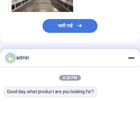
जारी रखें
अनुशंसित उत्पाद
admin
6:28 PM
Good day, what product are you looking for?
380V PP Plastic
380V PP Plastic
380V PP Plast
Packing Belt Making
Packing Belt Making
Packing Belt 
Machine Efficient
Machine Durable
Machine High 
Operation Strapping
Design Strapping
Strapping Ban
Band Extrusion Line
Band Extrusion Line
Extrusion Line
सबसे अच्छी कीमत
सबसे अच्छी कीमत
सबसे अच्छी 