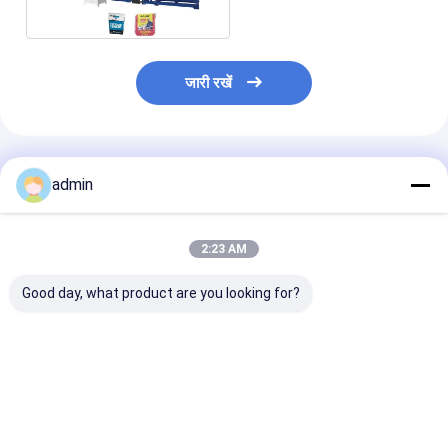
लाइन
जारी रखें
अनुशंसित उत्पाद
admin
2:23 AM
Good day, what product are you looking for?
SJ120-FMS2400जंबो
एलएम-90900 प्लास्टिक
FIBC बैग 200m/
बैग लैमिनेशन मशीन
एक्सट्रूडिंग लेमिनेशन मशीन
2200mm के लिए
बुने हुए कपड़े की इंटेल
लैमिनेटिंग मशीन
सबसे अच्छी कीमत
सबसे अच्छी कीमत
सबसे अच्छी 