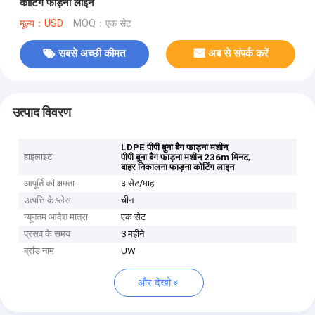
कोटिंग फाड़ना लाइन
मूल्य：USD
MOQ：एक सेट
सबसे अच्छी कीमत
अब से संपर्क करें
उत्पाद विवरण
,
LDPE पीपी बुना बैग फाड़ना मशीन
हाइलाइट
,
पीपी बुना बैग फाड़ना मशीन 236m मिनट
बाहर निकालना फाड़ना कोटिंग लाइन
आपूर्ति की क्षमता
३ सेट/माह
उत्पत्ति के प्लेस
चीन
न्यूनतम आदेश मात्रा
एक सेट
प्रसव के समय
3 महीने
ब्रांड नाम
UW
और देखो