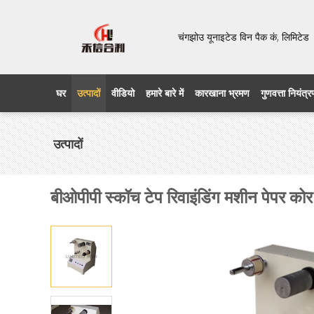
चंगझोउ यूनाइटेड विन पैक कं, लिमिट
घर
उत्पादों
वीडियो
हमारे बारे में
कारखाना भ्रमण
गुणवत्ता नियंत्
उत्पादों
बीओपीपी स्कॉच टेप रिवाइंडिंग मशीन पेपर क