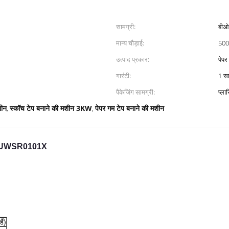
सामग्री:
बीओप
मान्य चौड़ाई:
500 
उत्पाद प्रकार:
पेपर
गारंटी:
1 स
पैकेजिंग सामग्री:
प्ला
शीन
स्कॉच टेप बनाने की मशीन 3KW
पेपर गम टेप बनाने की मशीन
,
,
शीन UWSR0101X
ैं)