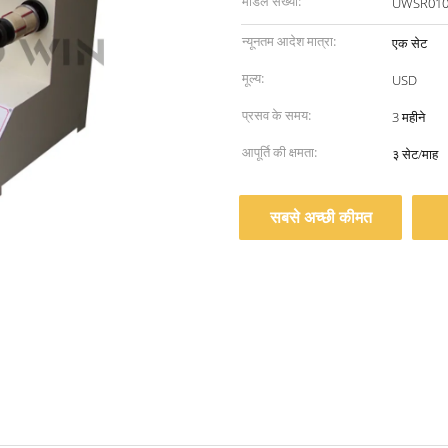
मॉडल संख्या:
UWSR010
न्यूनतम आदेश मात्रा:
एक सेट
मूल्य:
USD
प्रसव के समय:
3 महीने
आपूर्ति की क्षमता:
३ सेट/माह
सबसे अच्छी कीमत