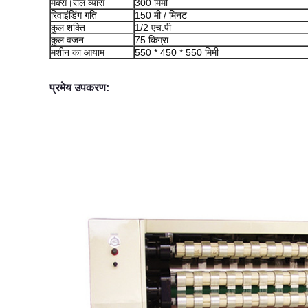
मैक्स।रोल व्यास
300 मिमी
रिवाइंडिंग गति
150 मी / मिनट
कुल शक्ति
1/2 एच.पी
कुल वजन
75 किग्रा
मशीन का आयाम
550 * 450 * 550 मिमी
प्रमेय उपकरण: