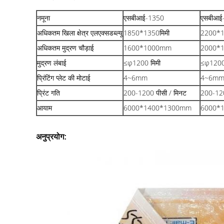
नमूना
एसबीआई-1350
एसबीआई
अधिकतम खिला क्षेत्र एलएक्सडब्ल्यू
1850*1350मिमी
2200*
अधिकतम मुद्रण चौड़ाई
1600*1000mm
2000*
मुद्रण लंबाई
≤φ1200 मिमी
≤φ1200
प्रिंटिंग प्लेट की मोटाई
4~6mm
4~6m
प्रिंट गति
200-1200 पीसी / मिनट
200-120
आयाम
6000*1400*1300mm
6000*
अनुप्रयोग: