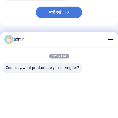
जारी रखें
अनुशंसित उत्पाद
admin
12:07 PM
Good day, what product are you looking for?
कॉटन एमओपी यार्न ट्विस्टिंग
नायलॉन पॉलिएस्टर पीए पीईटी
2400r/min फिलामें
मशीन थ्रेड ट्विन ट्विस्टर
पीपी रिंग स्पिनिंग टू-फॉर-वन
टू फॉर वन ट्विस्टिंग
3000r Min
ट्विस्टिंग मशीन
सबसे अच्छी कीमत
सबसे अच्छी कीमत
सबसे अच्छी 