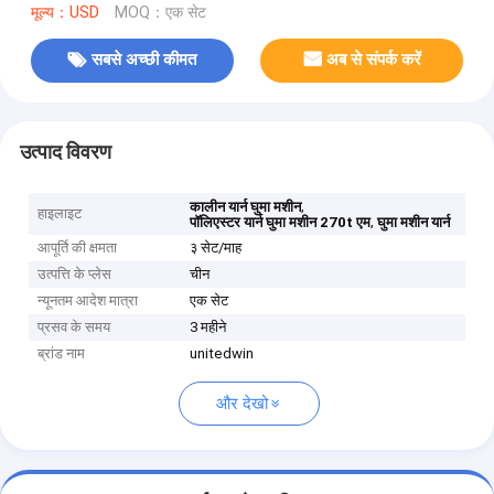
मूल्य：USD
MOQ：एक सेट
सबसे अच्छी कीमत
अब से संपर्क करें
उत्पाद विवरण
,
कालीन यार्न घुमा मशीन
हाइलाइट
,
पॉलिएस्टर यार्न घुमा मशीन 270t एम
घुमा मशीन यार्न
आपूर्ति की क्षमता
३ सेट/माह
उत्पत्ति के प्लेस
चीन
न्यूनतम आदेश मात्रा
एक सेट
प्रसव के समय
3 महीने
ब्रांड नाम
unitedwin
और देखो