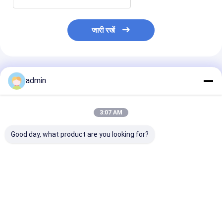
जारी रखें
अनुशंसित उत्पाद
admin
3:07 AM
Good day, what product are you looking for?
7.5 KW प्लास्टिक नेट
सब्जी पैकिंग नेट प्लास्टिक नेट
गाँठ रहित शुद्ध उत्पाद
एक्सट्रूज़न लाइन
बैग नो नॉट नेट उपकरण
उपकरण प्लास्टिक शुद
स्वचालित उत्पादन म
सबसे अच्छी कीमत
सबसे अच्छी कीमत
सबसे अच्छी 