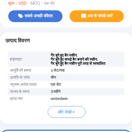
मूल्य：USD
MOQ：एक सेट
सबसे अच्छी कीमत
अब से संपर्क करें
उत्पाद विवरण
,
गैर बुने हुए बैग मशीन
हाइलाइट
,
गैर बुने हुए कपड़े बैग बनाने की मशीन
गैर बुने हुए बैग मशीन पूरी तरह से स्वचालित
आपूर्ति की क्षमता
३ सेट/माह
उत्पत्ति के प्लेस
चीन
न्यूनतम आदेश मात्रा
एक सेट
प्रसव के समय
3 महीने
ब्रांड नाम
unitedwin
और देखो