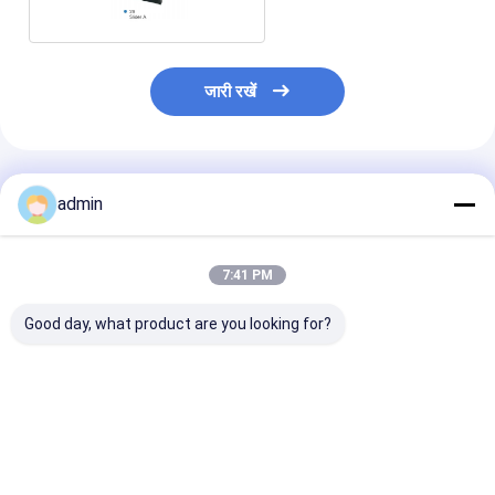
जारी रखें
अनुशंसित उत्पाद
admin
7:41 PM
Good day, what product are you looking for?
6s RX6 सर्कुलर loom
अनुकूलित वसंत लंबी / छोटी
अनुकूलित वसंत छोटे
स्पेयर पार्ट्स के लिए प्लास्टिक
तनाव वसंत घुमावदार मशीन के
परिपत्र loom स्पेयर 
सम्मिलन उंगली धारक
लिए स्पेयर पार्ट्स
के लिए लंबी / छोटी 
सबसे अच्छी कीमत
सबसे अच्छी कीमत
सबसे अच्छी 