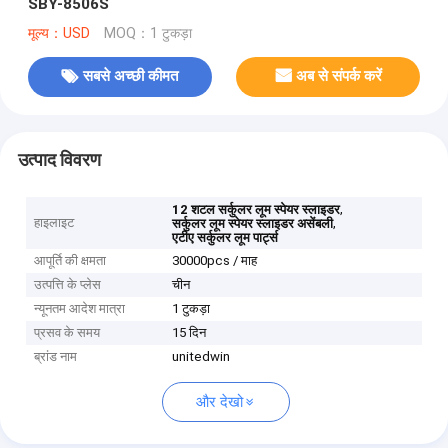
SBY-8506S
मूल्य：USD
MOQ：1 टुकड़ा
सबसे अच्छी कीमत
अब से संपर्क करें
उत्पाद विवरण
,
12 शटल सर्कुलर लूम स्पेयर स्लाइडर
हाइलाइट
,
सर्कुलर लूम स्पेयर स्लाइडर असेंबली
एटीए सर्कुलर लूम पार्ट्स
आपूर्ति की क्षमता
30000pcs / माह
उत्पत्ति के प्लेस
चीन
न्यूनतम आदेश मात्रा
1 टुकड़ा
प्रसव के समय
15 दिन
ब्रांड नाम
unitedwin
और देखो