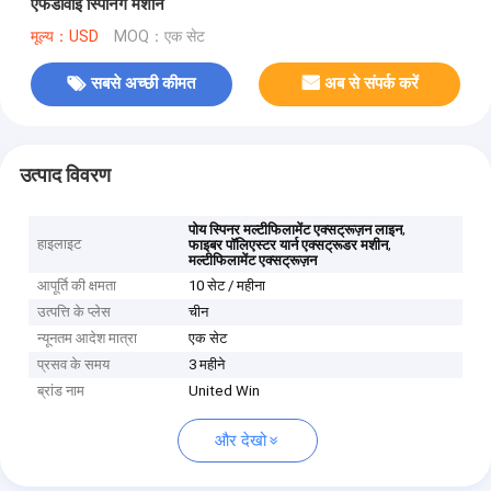
एफडीवाई स्पिनिंग मशीन
मूल्य：USD
MOQ：एक सेट
सबसे अच्छी कीमत
अब से संपर्क करें
उत्पाद विवरण
,
पोय स्पिनर मल्टीफिलामेंट एक्सट्रूज़न लाइन
हाइलाइट
,
फाइबर पॉलिएस्टर यार्न एक्सट्रूडर मशीन
मल्टीफिलामेंट एक्सट्रूज़न
आपूर्ति की क्षमता
10 सेट / महीना
उत्पत्ति के प्लेस
चीन
न्यूनतम आदेश मात्रा
एक सेट
प्रसव के समय
3 महीने
ब्रांड नाम
United Win
और देखो