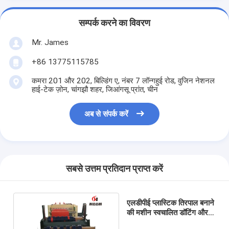
सम्पर्क करने का विवरण
Mr. James
+86 13775115785
कमरा 201 और 202, बिल्डिंग ए, नंबर 7 लॉन्गहुई रोड, वुजिन नेशनल
हाई-टेक ज़ोन, चांगझौ शहर, जिआंगसू प्रांत, चीन
अब से संपर्क करें
सबसे उत्तम प्रतिदान प्राप्त करें
एलडीपीई प्लास्टिक तिरपाल बनाने
की मशीन स्वचालित डॉटिंग और
स्लीटिंग 25 मीटर / मिनट