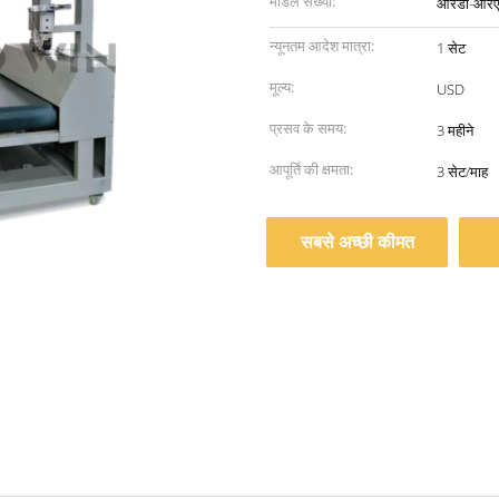
मॉडल संख्या:
आरडी-आरए
न्यूनतम आदेश मात्रा:
1 सेट
मूल्य:
USD
प्रसव के समय:
3 महीने
आपूर्ति की क्षमता:
3 सेट/माह
सबसे अच्छी कीमत