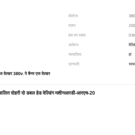
वोल्टेज:
38
वज़न:
250
हवा का दबाव:
0.
आवेदन:
वेल्ड
स्वचालित:
हां
प्रणाली:
स्वच
एज वेल्डर 380v
पे बैनर एज वेल्डर
,
ालित दोहरी दो डबल हेड वेल्डिंग मशीन
आरडी-आरएच-20