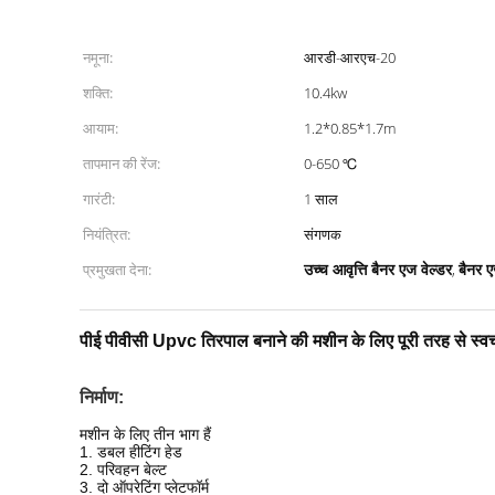
नमूना:
आरडी-आरएच-20
शक्ति:
10.4kw
आयाम:
1.2*0.85*1.7m
तापमान की रेंज:
0-650 ℃
गारंटी:
1 साल
नियंत्रित:
संगणक
उच्च आवृत्ति बैनर एज वेल्डर
बैनर 
प्रमुखता देना:
,
पीई पीवीसी Upvc तिरपाल बनाने की मशीन के लिए पूरी तरह से स्वच
निर्माण:
मशीन के लिए तीन भाग हैं
1. डबल हीटिंग हेड
2. परिवहन बेल्ट
3. दो ऑपरेटिंग प्लेटफॉर्म