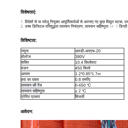
विशेषताएं:
1. विदेशों से या घरेलू नियुक्त आपूर्तिकर्ताओं से अपनाए गए कुछ विद्युत घटक, 
2. उच्च डिजिटल परिशुद्धता तापमान नियंत्रण, तापमान सहिष्णुता +/- 1 डिग्री 
विशिष्टता:
नमूना
आरडी-आरएच-20
वोल्टेज
380V
शक्ति
10.4 किलोवाट
वज़न
450 किलो
आयाम
1.2*0.85*1.7m
हवा का दबाव
0.8 एमपीए
तापमान की रेंज
0-650 ℃
तापमान सहिष्णुता
± 2 ℃
प्रेरित प्रकार
बिजली
आवेदन: