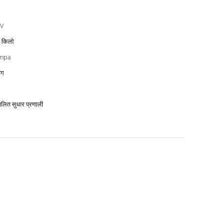
0V
 किलो
8mpa
िंग
ालित सुधार प्रणाली