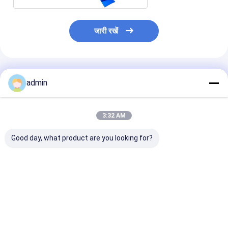
जारी रखें
अनुशंसित उत्पाद
admin
3:32 AM
Good day, what product are you looking for?
SJ120-FMS2400जंबो
एलएम-90900 प्लास्टिक
FIBC बैग 200m/
बैग लैमिनेशन मशीन
एक्सट्रूडिंग लेमिनेशन मशीन
2200mm के लिए
बुने हुए कपड़े की इंटेल
लैमिनेटिंग मशीन
सबसे अच्छी कीमत
सबसे अच्छी कीमत
सबसे अच्छी 