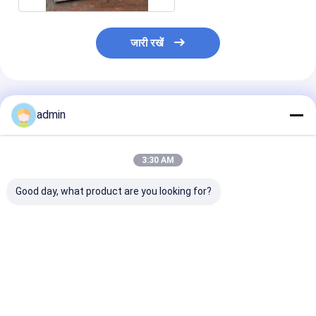
जारी रखें
अनुशंसित उत्पाद
admin
3:30 AM
Good day, what product are you looking for?
उच्च परिशुद्धता टेप रोल स्लिटर
सुपर क्लियर कॉम्पैक्ट टेप
वायवीय लगातार स्लिट
ओपीपी ध्वनिहीन टेप के लिए
स्लिटिंग मशीन सटीक काटने
स्लिटर निरंतर चल रह
वायवीय तनाव नियंत्रण
स्थिर चलना ओपीपी ध्वनिहीन
टेप के लिए
सबसे अच्छी कीमत
सबसे अच्छी कीमत
सबसे अच्छी 