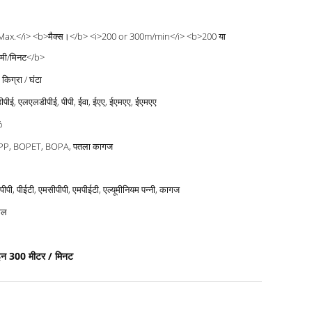
Max.</i> <b>मैक्स।</b> <i>200 or 300m/min</i> <b>200 या
मी/मिनट</b>
किग्रा / घंटा
पीई, एलएलडीपीई, पीपी, ईवा, ईएए, ईएमएए, ईएमएए
%
P, BOPET, BOPA, पतला कागज
ीपी, पीईटी, एमसीपीपी, एमपीईटी, एल्यूमीनियम पन्नी, कागज
ाल
ाइन 300 मीटर / मिनट