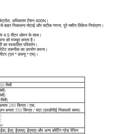
शन कंट्रोल, अधिकतम टेंशन 400N।
ूप से बाहर निकालना मोटाई और सटीक गणना, पूरे मशीन लिंकेज नियंत्रण।
र और 4.5 मीटर ओवन के साथ।
ंरचना को मजबूर करता है।
्री का स्वचालित परिवर्तन।
पेटेंट तकनीक का उपयोग करना।
ीटर (एल * डब्ल्यू * एच)।
00 मिमी
मी)
मी)
िमी)
्षमता 280 किग्रा / एच;
ूज़न क्षमता 350 किग्रा / घंटा (एलडीपीई निकालते समय)
;
;
kw
ईवा, ईएए, ईएमएए, ईएमएए और अन्य कोटिंग ग्रेड रेजिन