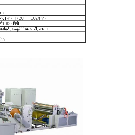
mm
तला कागज (20 ~ 100g/m²)
मैं
1000 मिमी
मपीईटी, एल्यूमीनियम पन्नी, कागज
िमी