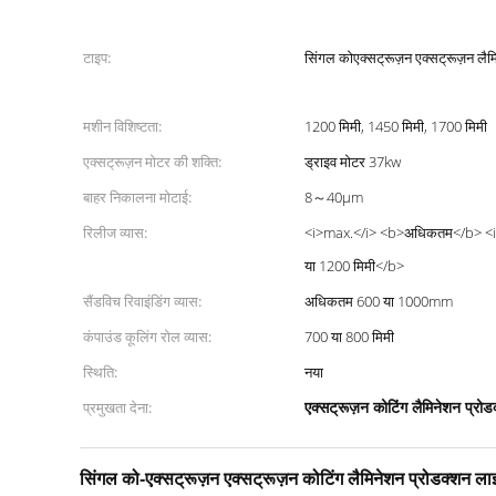
टाइप:
सिंगल कोएक्सट्रूज़न एक्सट्रूज़न लैम
मशीन विशिष्टता:
1200 मिमी, 1450 मिमी, 1700 मिमी
एक्सट्रूज़न मोटर की शक्ति:
ड्राइव मोटर 37kw
बाहर निकालना मोटाई:
8～40μm
रिलीज व्यास:
<i>max.</i> <b>अधिकतम</b> 
या 1200 मिमी</b>
सैंडविच रिवाइंडिंग व्यास:
अधिकतम 600 या 1000mm
कंपाउंड कूलिंग रोल व्यास:
700 या 800 मिमी
स्थि‍ति:
नया
एक्सट्रूज़न कोटिंग लैमिनेशन प्रो
प्रमुखता देना:
सिंगल को-एक्सट्रूज़न एक्सट्रूज़न कोटिंग लैमिनेशन प्रोडक्शन ला