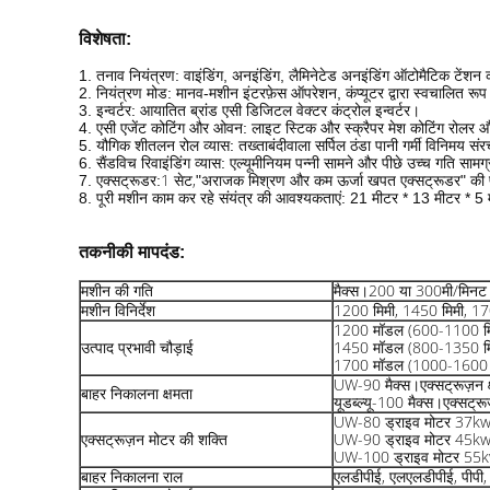
विशेषता:
1. तनाव नियंत्रण: वाइंडिंग, अनइंडिंग, लैमिनेटेड अनइंडिंग ऑटोमैटिक टें
2. नियंत्रण मोड: मानव-मशीन इंटरफ़ेस ऑपरेशन, कंप्यूटर द्वारा स्वचालित र
3. इन्वर्टर: आयातित ब्रांड एसी डिजिटल वेक्टर कंट्रोल इन्वर्टर।
4. एसी एजेंट कोटिंग और ओवन: लाइट स्टिक और स्क्रैपर मेश कोटिंग रोल
5. यौगिक शीतलन रोल व्यास: तख्ताबंदीवाला सर्पिल ठंडा पानी गर्मी विनिमय स
6. सैंडविच रिवाइंडिंग व्यास: एल्यूमीनियम पन्नी सामने और पीछे उच्च गति सामग
1 सेट,
7. एक्सट्रूडर:
"अराजक मिश्रण और कम ऊर्जा खपत एक्सट्रूडर" की 
8. पूरी मशीन काम कर रहे संयंत्र की आवश्यकताएं: 21 मीटर * 13 मीटर * 5 म
तकनीकी मापदंड:
मशीन की गति
मैक्स।200 या 300मी/मिनट
मशीन विनिर्देश
1200 मिमी, 1450 मिमी, 17
1200 मॉडल (600-1100 मि
उत्पाद प्रभावी चौड़ाई
1450 मॉडल (800-1350 मि
1700 मॉडल (1000-1600 म
UW-90 मैक्स।एक्सट्रूज़न क
बाहर निकालना क्षमता
यूडब्ल्यू-100 मैक्स।एक्सट्र
UW-80 ड्राइव मोटर 37kw
एक्सट्रूज़न मोटर की शक्ति
UW-90 ड्राइव मोटर 45kw
UW-100 ड्राइव मोटर 55
बाहर निकालना राल
एलडीपीई, एलएलडीपीई, पीपी, 