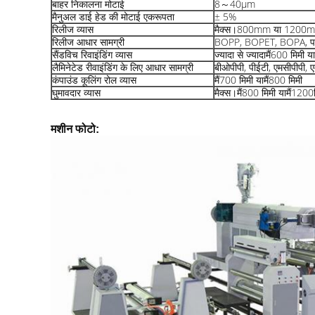
बाहर निकालना मोटाई
8～40μm
मैनुअल डाई हेड की मोटाई एकरूपता
± 5%
रिलीज व्यास
मैक्स।800mm या 1200
रिलीज आधार सामग्री
BOPP, BOPET, BOPA, प
सैंडविच रिवाइंडिंग व्यास
ज्यादा से ज्यादा
मैं
600 मिमी या
लैमिनेटेड रीवाइंडिंग के लिए आधार सामग्री
बीओपीपी, पीईटी, एमसीपीपी, ए
कंपाउंड कूलिंग रोल व्यास
मैं
700 मिमी या
मैं
800 मिमी
घुमावदार व्यास
मैक्स।
मैं
800 मिमी या
मैं
1200म
मशीन फोटो: