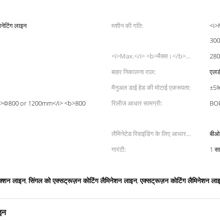
िनेटिंग लाइन
मशीन की गति:
<i>
300
<i>Max.</i> <b>मैक्स।</b>
280 
<i>extrusion capacity</i>
बाहर निकालना राल:
एलडी
<b>बाहर निकालना क्षमता</b>:
मैनुअल डाई हेड की मोटाई एकरूपता:
±5
<i>Φ800 or 1200mm</i> <b>800
रिलीज आधार सामग्री:
BOP
लैमिनेटेड रिवाइंडिंग के लिए आधार
बीओप
सामग्री:
गारंटी:
1 स
डक्शन लाइन
सिंगल को एक्सट्रूज़न कोटिंग लैमिनेशन लाइन
एक्सट्रूज़न कोटिंग लैमिनेशन ल
,
,
इन