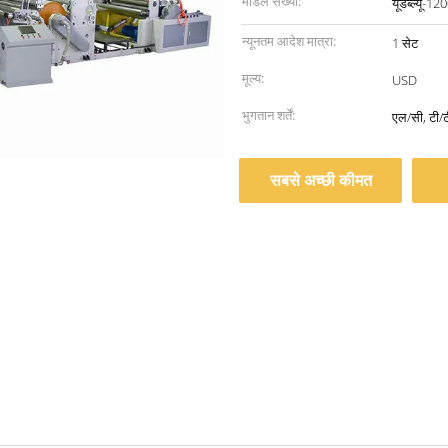
मॉडल संख्या:
यूडब्ल्यू-
न्यूनतम आदेश मात्रा:
1 सेट
मूल्य:
USD
भुगतान शर्तें:
एल/सी, टी/ट
सबसे अच्छी कीमत