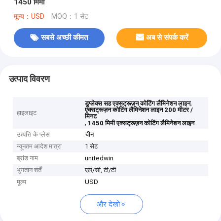
1450 मिमी
मूल्य：USD
MOQ：1 सेट
सबसे अच्छी कीमत
अब से संपर्क करें
उत्पाद विवरण
,
डुप्लेक्स सह एक्सट्रूज़न कोटिंग लैमिनेशन लाइन
एक्सट्रूज़न कोटिंग लैमिनेशन लाइन 200 मीटर /
हाइलाइट
मिनट
,
1450 मिमी एक्सट्रूज़न कोटिंग लैमिनेशन लाइन
उत्पत्ति के प्लेस
चीन
न्यूनतम आदेश मात्रा
1 सेट
ब्रांड नाम
unitedwin
भुगतान शर्तें
एल/सी, टी/टी
मूल्य
USD
और देखो