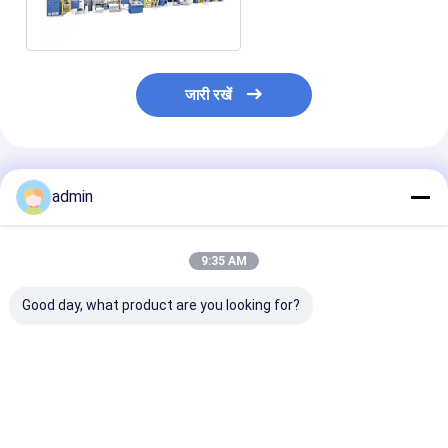
जारी रखें
अनुशंसित उत्पाद
admin
9:35 AM
Good day, what product are you looking for?
SJ120-FMS2400जंबो
एलएम-90900 प्लास्टिक
FIBC बैग 200m/
बैग लैमिनेशन मशीन
एक्सट्रूडिंग लेमिनेशन मशीन
2200mm के लिए
बुने हुए कपड़े की इंटेल
लैमिनेटिंग मशीन
सबसे अच्छी कीमत
सबसे अच्छी कीमत
सबसे अच्छी 