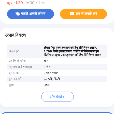
मूल्य：USD
MOQ：1 सेट
सबसे अच्छी कीमत
अब से संपर्क करें
उत्पाद विवरण
,
लेबल पेपर एक्सट्रूज़न कोटिंग लैमिनेशन लाइन
हाइलाइट
,
1700 मिमी एक्सट्रूज़न कोटिंग लैमिनेशन लाइन
रिलीज़ लाइनर एक्सट्रूज़न कोटिंग लैमिनेशन लाइन
उत्पत्ति के प्लेस
चीन
न्यूनतम आदेश मात्रा
1 सेट
ब्रांड नाम
unitedwin
भुगतान शर्तें
एल/सी, टी/टी
मूल्य
USD
और देखो