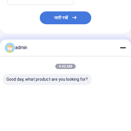
जारी रखें
अनुशंसित उत्पाद
admin
4:42 AM
Good day, what product are you looking for?
SJ120-FMS2400जंबो
एलएम-90900 प्लास्टिक
FIBC बैग 200m/
बैग लैमिनेशन मशीन
एक्सट्रूडिंग लेमिनेशन मशीन
2200mm के लिए
बुने हुए कपड़े की इंटेल
लैमिनेटिंग मशीन
सबसे अच्छी कीमत
सबसे अच्छी कीमत
सबसे अच्छी 