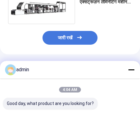
एक्सट्रूज़न लैमिनेटिंग मशीन
बोप डबल साइडेड कलर प्रिंटिंग
जारी रखें
अनुशंसित उत्पाद
admin
4:04 AM
Good day, what product are you looking for?
SJ120-FMS2400जंबो
एलएम-90900 प्लास्टिक
FIBC बैग 200m/
बैग लैमिनेशन मशीन
एक्सट्रूडिंग लेमिनेशन मशीन
2200mm के लिए
बुने हुए कपड़े की इंटेल