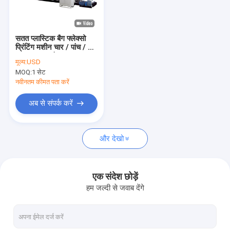
हमारे बारे में
कारखाना भ्रमण
सतत प्लास्टिक बैग फ्लेक्सो
प्रिंटिंग मशीन चार / पांच / छह
गुणवत्ता नियंत्रण
/ सात / आठ रंग
मूल्य:
USD
MOQ:
1 सेट
संपर्क करें
नवीनतम कीमत पता करें
समाचार
अब से संपर्क करें
मामलों
और देखो
एक उद्धरण की विनती करे
एक संदेश छोड़ें
हम जल्दी से जवाब देंगे
टेप एक्सट्रूज़न लाइन
मोनोफिलामेंट एक्सट्रूज़न लाइन