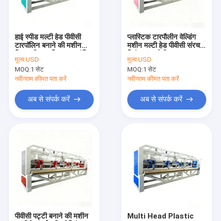
हमारे बारे में
कारखाना भ्रमण
हाई स्पीड मल्टी हेड पीवीसी
प्लास्टिक टारपौलीन वेल्डिंग
टारपॉलिन बनाने की मशीन
मशीन मल्टी हेड पीवीसी संरचना
गुणवत्ता नियंत्रण
विश्वसनीय प्लास्टिक टारपॉलिन
निरंतर टारपौलीन 100m
मूल्य:
USD
मूल्य:
USD
वेल्डिंग 100 मीटर मिनट
Min बनाने
MOQ:
1 सेट
MOQ:
1 सेट
संपर्क करें
नवीनतम कीमत पता करें
नवीनतम कीमत पता करें
समाचार
अब से संपर्क करें
अब से संपर्क करें
मामलों
एक उद्धरण की विनती करे
टेप एक्सट्रूज़न लाइन
मोनोफिलामेंट एक्सट्रूज़न लाइन
पीवीसी पट्टी बनाने की मशीन
Multi Head Plastic