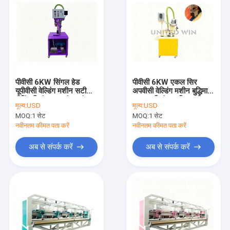
पीवीसी 6KW सिंगल हेड
पीवीसी 6KW एकल सिर
यूपीवीसी वेल्डिंग मशीन सटीक
अपवीसी वेल्डिंग मशीन बुद्धिमान
हीटिंग नियंत्रण सुसंगत संयुक्त
तापमान नियंत्रण स्थिर सीम
मूल्य:
USD
मूल्य:
USD
वेल्डिंग
बनाने
MOQ:
1 सेट
MOQ:
1 सेट
नवीनतम कीमत पता करें
नवीनतम कीमत पता करें
अब से संपर्क करें
अब से संपर्क करें
घर
उत्पादों
वीडियो