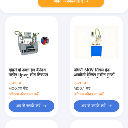
अपनी आवश्यकता दें
दोहरी दो डबल हेड वेल्डिंग
पीवीसी 6KW सिंगल हेड
मशीन Upvc शीट तिरपाल
अपवीसी वेल्डिंग मशीन ऊर्जा
बनाने की मशीन
बचत ऑपरेशन विश्वसनीय वेल्ड
मूल्य:
USD
मूल्य:
USD
शक्ति
MOQ:
एक सेट
MOQ:
1 सेट
नवीनतम कीमत पता करें
नवीनतम कीमत पता करें
अब से संपर्क करें
अब से संपर्क करें