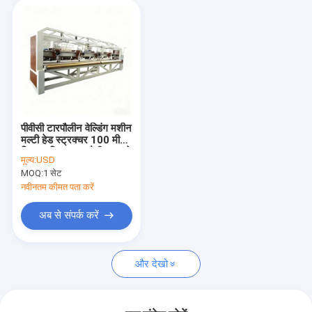
पीवीसी टारपौलीन वेल्डिंग मशीन
मल्टी हेड स्ट्रक्चर 100 मीटर
मिन प्लास्टिक टारपौलीन बनाने
मूल्य:
USD
की प्रणाली
MOQ:
1 सेट
नवीनतम कीमत पता करें
अब से संपर्क करें
और देखो