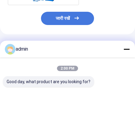
जारी रखें
अनुशंसित उत्पाद
admin
2:00 PM
Good day, what product are you looking for?
जंबो बैग 100T के लिए उच्च
पीपी बुना हुआ बैग के लिए उच्च
40 टन का बॉलिंग पै
गुणवत्ता वाली हाइड्रोलिक
गुणवत्ता वाले हाइड्रोलिक पैकर
हाइड्रोलिक बॉलिंग प
पैकिंग मशीन
मशीन पीपी प्लास्टिक
सबसे अच्छी कीमत
सबसे अच्छी कीमत
सबसे अच्छी 