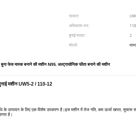
प्रकार:
UW5
अधिकतम भार:
110
बुनाई मात्रा:
2
मोटर्स:
मास
र बुना फेस मास्क बनाने की मशीन N95
अल्ट्रासोनिक फीता बनाने की मशीन
,
ग बुनाई मशीन UW5-2 / 110-12
िधि के उत्पादन के लिए एक विशेष उपकरण है।इस मशीन में तेज गति, कम ऊर्जा खपत, सुचारू
्वागत है।