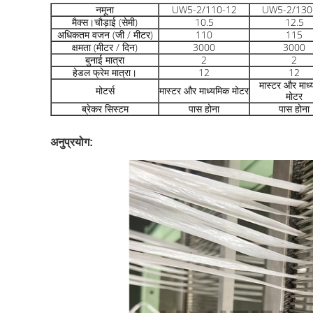
नमूना
UW5-2/110-12
UW5-2/130
मैक्स।चौड़ाई (सेमी)
10.5
12.5
अधिकतम वजन (जी / मीटर)
110
115
क्षमता (मीटर / दिन)
3000
3000
बुनाई मात्रा
2
2
हेडल फ्रेम मात्रा।
12
12
मास्टर और माध
मोटर्स
मास्टर और माध्यमिक मोटर
मोटर
ब्रेकर सिस्टम
पास होना
पास होना
अनुप्रयोग: