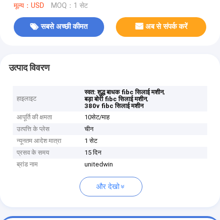
मूल्य：USD
MOQ：1 सेट
सबसे अच्छी कीमत
अब से संपर्क करें
उत्पाद विवरण
,
स्वत: शुद्ध बाधक fibc सिलाई मशीन
हाइलाइट
,
बड़ा बोरी fibc सिलाई मशीन
380v fibc सिलाई मशीन
आपूर्ति की क्षमता
10सेट/माह
उत्पत्ति के प्लेस
चीन
न्यूनतम आदेश मात्रा
1 सेट
प्रसव के समय
15 दिन
ब्रांड नाम
unitedwin
और देखो