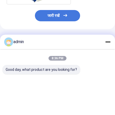
जारी रखें
अनुशंसित उत्पाद
admin
8:36 PM
Good day, what product are you looking for?
स्वचालित "एक्स""ओ" कटर,
एफआईबीसी बैग बेल्ट बुनाई
अनुकूलित 2/4/6 र
जंबो बैग काटने की मशीन
मशीन हाई स्पीड रिबन लूम
बैग के लिए मुद्रण मश
बैग SBY-1450/2
सबसे अच्छी कीमत
सबसे अच्छी कीमत
सबसे अच्छी 