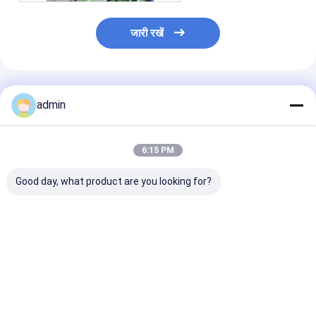
जारी रखें
अनुशंसित उत्पाद
admin
6:15 PM
Good day, what product are you looking for?
स्वचालित "एक्स""ओ" कटर,
एफआईबीसी बैग बेल्ट बुनाई
अनुकूलित 2/4/6 र
जंबो बैग काटने की मशीन
मशीन हाई स्पीड रिबन लूम
बैग के लिए मुद्रण मश
बैग SBY-1450/2
सबसे अच्छी कीमत
सबसे अच्छी कीमत
सबसे अच्छी 