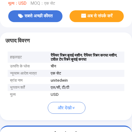
मूल्य：USD
MOQ：एक सेट
सबसे अच्छी कीमत
अब से संपर्क करें
उत्पाद विवरण
,
,
रैपियर रिबन बुनाई मशीन
रैपियर रिबन करघा मशीन
हाइलाइट
टवील टेप रिबन बुनाई करघा
उत्पत्ति के प्लेस
चीन
न्यूनतम आदेश मात्रा
एक सेट
ब्रांड नाम
unitedwin
भुगतान शर्तें
एल/सी, टी/टी
मूल्य
USD
और देखो