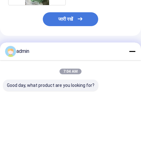
जारी रखें
अनुशंसित उत्पाद
admin
7:04 AM
Good day, what product are you looking for?
स्वचालित "एक्स""ओ" कटर,
एफआईबीसी बैग बेल्ट बुनाई
अनुकूलित 2/4/6 र
जंबो बैग काटने की मशीन
मशीन हाई स्पीड रिबन लूम
बैग के लिए मुद्रण मश
बैग SBY-1450/2
सबसे अच्छी कीमत
सबसे अच्छी कीमत
सबसे अच्छी 