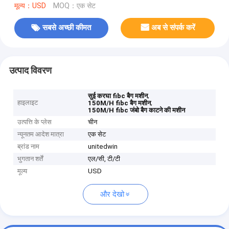
मूल्य：USD
MOQ：एक सेट
सबसे अच्छी कीमत
अब से संपर्क करें
उत्पाद विवरण
,
सुई करघा fibc बैग मशीन
हाइलाइट
,
150M/H fibc बैग मशीन
150M/H fibc जंबो बैग काटने की मशीन
उत्पत्ति के प्लेस
चीन
न्यूनतम आदेश मात्रा
एक सेट
ब्रांड नाम
unitedwin
भुगतान शर्तें
एल/सी, टी/टी
मूल्य
USD
और देखो