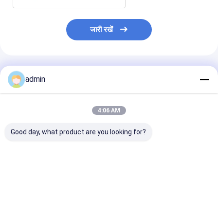
जारी रखें
अनुशंसित उत्पाद
admin
4:06 AM
Good day, what product are you looking for?
SBY-650X4 फोर शटल्स
चार शटल सब्जियों के पैकेज के
प्लास्टिक परिपत्र
लेनो मेश बैग प्याज बैग सर्कुलर
लिए लोनो बैग के छोटे गोल
शटल जंबो कंटेनर बैग
लूम मशीन
loom
मशीन
सबसे अच्छी कीमत
सबसे अच्छी कीमत
सबसे अच्छी 