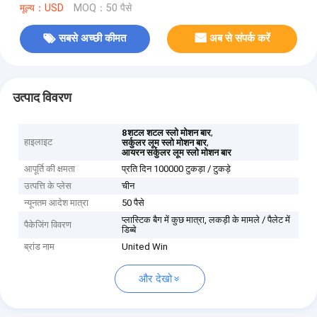
मूल्य：USD
MOQ：50 पैसे
सबसे अच्छी कीमत
अब से संपर्क करें
उत्पाद विवरण
,
8शटल शटल स्लो मोशन बार
हाइलाइट
,
सर्कुलर लूम स्लो मोशन बार
आयरन सर्कुलर लूम स्लो मोशन बार
आपूर्ति की क्षमता
प्रति दिन 100000 टुकड़ा / टुकड़े
उत्पत्ति के प्लेस
चीन
न्यूनतम आदेश मात्रा
50 पैसे
प्लास्टिक बैग में कुछ मात्रा, लकड़ी के मामले / पैलेट में
पैकेजिंग विवरण
डिब्बे
ब्रांड नाम
United Win
और देखो