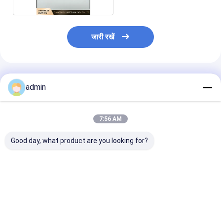
जारी रखें
अनुशंसित उत्पाद
admin
7:56 AM
Good day, what product are you looking for?
6s RX6 सर्कुलर loom
अनुकूलित वसंत लंबी / छोटी
अनुकूलित वसंत छोटे
स्पेयर पार्ट्स के लिए प्लास्टिक
तनाव वसंत घुमावदार मशीन के
परिपत्र loom स्पेयर 
सम्मिलन उंगली धारक
लिए स्पेयर पार्ट्स
के लिए लंबी / छोटी 
सबसे अच्छी कीमत
सबसे अच्छी कीमत
सबसे अच्छी 