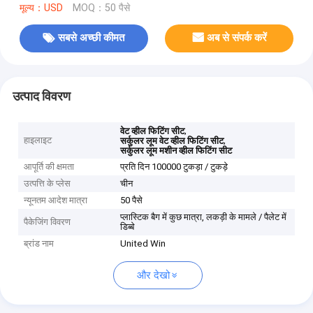
मूल्य：USD
MOQ：50 पैसे
सबसे अच्छी कीमत
अब से संपर्क करें
उत्पाद विवरण
,
वेट व्हील फिटिंग सीट
हाइलाइट
,
सर्कुलर लूम वेट व्हील फिटिंग सीट
सर्कुलर लूम मशीन व्हील फिटिंग सीट
आपूर्ति की क्षमता
प्रति दिन 100000 टुकड़ा / टुकड़े
उत्पत्ति के प्लेस
चीन
न्यूनतम आदेश मात्रा
50 पैसे
प्लास्टिक बैग में कुछ मात्रा, लकड़ी के मामले / पैलेट में
पैकेजिंग विवरण
डिब्बे
ब्रांड नाम
United Win
और देखो