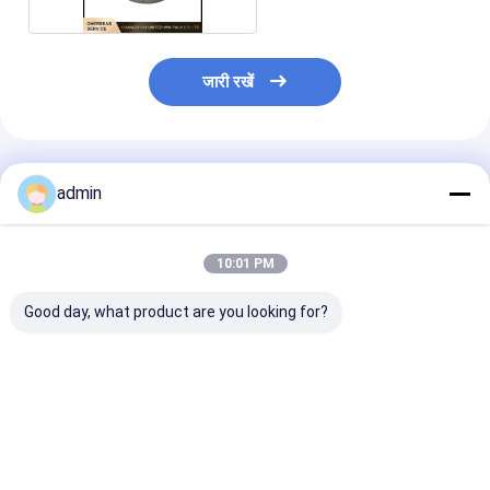
जारी रखें
अनुशंसित उत्पाद
admin
10:01 PM
Good day, what product are you looking for?
6s RX6 सर्कुलर loom
अनुकूलित वसंत लंबी / छोटी
अनुकूलित वसंत छोटे
स्पेयर पार्ट्स के लिए प्लास्टिक
तनाव वसंत घुमावदार मशीन के
परिपत्र loom स्पेयर 
सम्मिलन उंगली धारक
लिए स्पेयर पार्ट्स
के लिए लंबी / छोटी 
सबसे अच्छी कीमत
सबसे अच्छी कीमत
सबसे अच्छी 