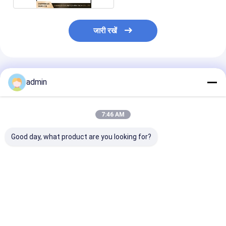
जारी रखें
अनुशंसित उत्पाद
admin
7:46 AM
Good day, what product are you looking for?
6s RX6 सर्कुलर loom
अनुकूलित वसंत लंबी / छोटी
अनुकूलित वसंत छोटे
स्पेयर पार्ट्स के लिए प्लास्टिक
तनाव वसंत घुमावदार मशीन के
परिपत्र loom स्पेयर 
सम्मिलन उंगली धारक
लिए स्पेयर पार्ट्स
के लिए लंबी / छोटी 
सबसे अच्छी कीमत
सबसे अच्छी कीमत
सबसे अच्छी 