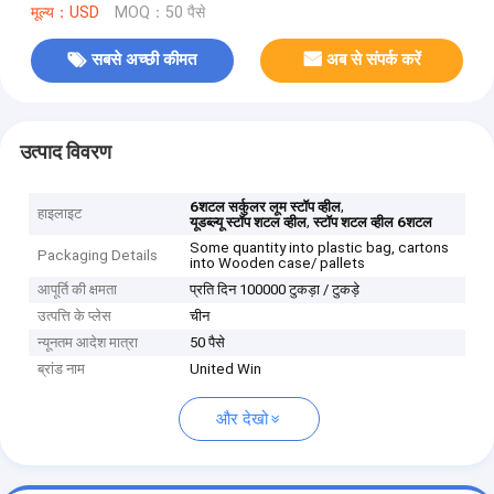
मूल्य：USD
MOQ：50 पैसे
सबसे अच्छी कीमत
अब से संपर्क करें
उत्पाद विवरण
,
6शटल सर्कुलर लूम स्टॉप व्हील
हाइलाइट
,
यूडब्ल्यू स्टॉप शटल व्हील
स्टॉप शटल व्हील 6शटल
Some quantity into plastic bag, cartons
Packaging Details
into Wooden case/ pallets
आपूर्ति की क्षमता
प्रति दिन 100000 टुकड़ा / टुकड़े
उत्पत्ति के प्लेस
चीन
न्यूनतम आदेश मात्रा
50 पैसे
ब्रांड नाम
United Win
और देखो