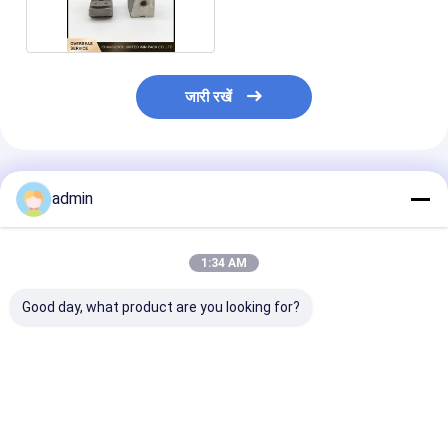
असर ब्लॉक
जारी रखें
अनुशंसित उत्पाद
admin
1:34 AM
Good day, what product are you looking for?
6s RX6 सर्कुलर loom
अनुकूलित वसंत लंबी / छोटी
अनुकूलित वसंत छोटे
स्पेयर पार्ट्स के लिए प्लास्टिक
तनाव वसंत घुमावदार मशीन के
परिपत्र loom स्पेयर 
सम्मिलन उंगली धारक
लिए स्पेयर पार्ट्स
के लिए लंबी / छोटी 
सबसे अच्छी कीमत
सबसे अच्छी कीमत
सबसे अच्छी 