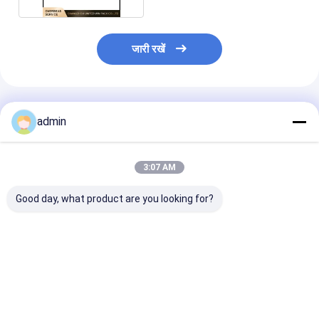
जारी रखें
अनुशंसित उत्पाद
admin
3:07 AM
Good day, what product are you looking for?
6s RX6 सर्कुलर loom
अनुकूलित वसंत लंबी / छोटी
अनुकूलित वसंत छोटे
स्पेयर पार्ट्स के लिए प्लास्टिक
तनाव वसंत घुमावदार मशीन के
परिपत्र loom स्पेयर 
सम्मिलन उंगली धारक
लिए स्पेयर पार्ट्स
के लिए लंबी / छोटी 
सबसे अच्छी कीमत
सबसे अच्छी कीमत
सबसे अच्छी 