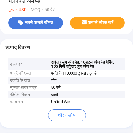
मिलान वाले स्पंज पैड
मूल्य：USD
MOQ：50 पैसे
सबसे अच्छी कीमत
अब से संपर्क करें
उत्पाद विवरण
,
,
सर्कुलर लूम स्पंज पैड
10शटल स्पंज पैड मैचिंग
हाइलाइट
105 मिमी सर्कुलर लूम स्पंज पैड
आपूर्ति की क्षमता
प्रति दिन 100000 टुकड़ा / टुकड़े
उत्पत्ति के प्लेस
चीन
न्यूनतम आदेश मात्रा
50 पैसे
पैकेजिंग विवरण
दफ़्ती
ब्रांड नाम
United Win
और देखो