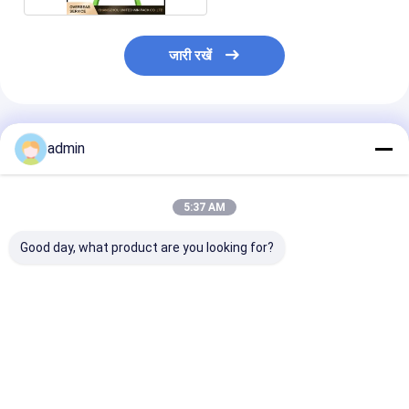
जारी रखें
अनुशंसित उत्पाद
admin
5:37 AM
Good day, what product are you looking for?
6s RX6 सर्कुलर loom
अनुकूलित वसंत लंबी / छोटी
अनुकूलित वसंत छोटे
स्पेयर पार्ट्स के लिए प्लास्टिक
तनाव वसंत घुमावदार मशीन के
परिपत्र loom स्पेयर 
सम्मिलन उंगली धारक
लिए स्पेयर पार्ट्स
के लिए लंबी / छोटी 
सबसे अच्छी कीमत
सबसे अच्छी कीमत
सबसे अच्छी 