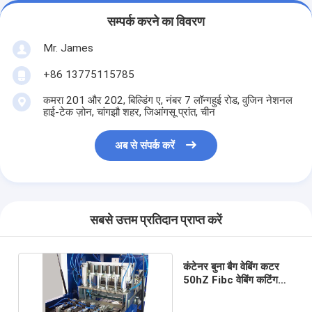
सम्पर्क करने का विवरण
Mr. James
+86 13775115785
कमरा 201 और 202, बिल्डिंग ए, नंबर 7 लॉन्गहुई रोड, वुजिन नेशनल
हाई-टेक ज़ोन, चांगझौ शहर, जिआंगसू प्रांत, चीन
अब से संपर्क करें
सबसे उत्तम प्रतिदान प्राप्त करें
कंटेनर बुना बैग वेबिंग कटर
50hZ Fibc वेबिंग कटिंग
मशीन बैगिंग ऑटो फीडर