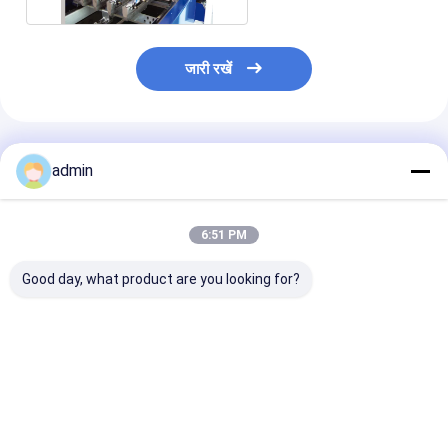
जारी रखें
अनुशंसित उत्पाद
admin
6:51 PM
Good day, what product are you looking for?
स्वचालित "एक्स""ओ" कटर,
एफआईबीसी बैग बेल्ट बुनाई
अनुकूलित 2/4/6 र
जंबो बैग काटने की मशीन
मशीन हाई स्पीड रिबन लूम
बैग के लिए मुद्रण मश
बैग SBY-1450/2
सबसे अच्छी कीमत
सबसे अच्छी कीमत
सबसे अच्छी 