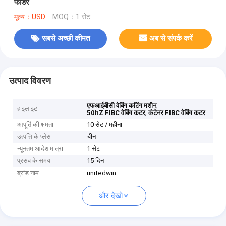
फीडर
मूल्य：USD
MOQ：1 सेट
सबसे अच्छी कीमत
अब से संपर्क करें
उत्पाद विवरण
,
एफआईबीसी वेबिंग कटिंग मशीन
हाइलाइट
,
50hZ FIBC वेबिंग कटर
कंटेनर FIBC वेबिंग कटर
आपूर्ति की क्षमता
10 सेट / महीना
उत्पत्ति के प्लेस
चीन
न्यूनतम आदेश मात्रा
1 सेट
प्रसव के समय
15 दिन
ब्रांड नाम
unitedwin
और देखो