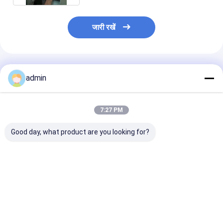
जारी रखें
अनुशंसित उत्पाद
admin
7:27 PM
Good day, what product are you looking for?
उच्च दक्षता टेप एक्सट्रूज़न
प्लास्टिक फ्लैट यार्न टेप
प्लास्टिक फ्लैट यार्न ट
लाइन स्थिर आउटपुट ऊर्जा
एक्सट्रूज़न लाइन विश्वसनीय
एक्सट्रूज़न लाइन स
बचत पॉलीप्रोपाइलीन बैग बुने
पॉलीप्रोपाइलीन बैग बुने हुए बैग
पॉलीप्रोपाइलीन बैग बुन
हुए बैग का उत्पादन
फ्लैट यार्न बनाना
यार्न प्रसंस्करण
सबसे अच्छी कीमत
सबसे अच्छी कीमत
सबसे अच्छी 