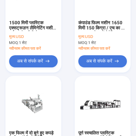
हमारे बारे में
कारखाना भ्रमण
1500 मिमी प्लास्टिक
कंपाउंड फिल्म मशीन 1650
एक्सट्रूज़न लैमिनेटिंग मशीन
मिमी 150 किग्रा / एच का बोप
गुणवत्ता नियंत्रण
उर्वरक बैग चीनी बैग 236
डबल साइडेड ऑटोमैटिक
मूल्य:
USD
मूल्य:
USD
मीटर / मिनट के लिए
संस्करण
MOQ:
1 सेट
MOQ:
1 सेट
संपर्क करें
नवीनतम कीमत पता करें
नवीनतम कीमत पता करें
समाचार
अब से संपर्क करें
अब से संपर्क करें
मामलों
एक उद्धरण की विनती करे
टेप एक्सट्रूज़न लाइन
मोनोफिलामेंट एक्सट्रूज़न लाइन
एक फिल्म में दो बुने हुए कपड़े
पूर्ण स्वचालित प्लास्टिक