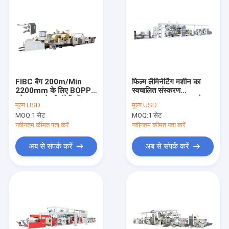
FIBC बैग 200m/Min
फिल्म लैमिनेटिंग मशीन का
2200mm के लिए BOPP
स्वचालित संस्करण
बुने हुए कपड़े की इंटेलिजेंट
236m/min डबल साइडेड
मूल्य:
USD
मूल्य:
USD
लैमिनेटिंग मशीन
130kw
MOQ:
1 सेट
MOQ:
1 सेट
नवीनतम कीमत पता करें
नवीनतम कीमत पता करें
अब से संपर्क करें
अब से संपर्क करें
घर
उत्पादों
वीडियो