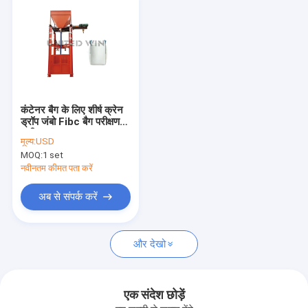
कंटेनर बैग के लिए शीर्ष क्रेन
ड्रॉप जंबो Fibc बैग परीक्षण
मशीन 4kw
मूल्य:
USD
MOQ:
1 set
नवीनतम कीमत पता करें
अब से संपर्क करें
घर
और देखो
उत्पादों
वीडियो
एक संदेश छोड़ें