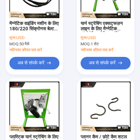
हमारे बारे में
कारखाना भ्रमण
मैग्नेटिक वाइंडिंग मशीन के लिए
यार्न स्ट्रेचिंग एक्सट्रूज़न
180/220 सिंक्रोनस बेल्ट
लाइन के लिए मैग्नेटिक
गुणवत्ता नियंत्रण
रबर
ऑटोमैटिक बोबिन वाइंडिंग
मूल्य:
USD
मूल्य:
USD
मशीन
MOQ:
50 पैसे
MOQ:
1 सेट
संपर्क करें
नवीनतम कीमत पता करें
नवीनतम कीमत पता करें
समाचार
अब से संपर्क करें
अब से संपर्क करें
मामलों
एक उद्धरण की विनती करे
टेप एक्सट्रूज़न लाइन
मोनोफिलामेंट एक्सट्रूज़न लाइन
प्लास्टिक यार्न स्ट्रेचिंग के लिए
प्लानर कैम / छोटे कैम शटल