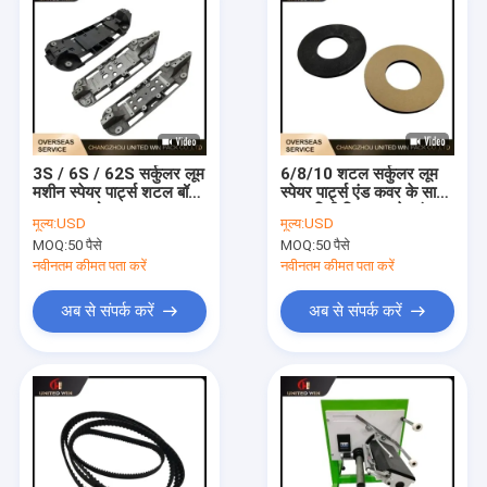
3S / 6S / 62S सर्कुलर लूम
6/8/10 शटल सर्कुलर लूम
मशीन स्पेयर पार्ट्स शटल बॉडी
स्पेयर पार्ट्स एंड कवर के साथ
अनुकूलन योग्य
105 मिमी मिलान वाले स्पंज
मूल्य:
USD
मूल्य:
USD
पैड
MOQ:
50 पैसे
MOQ:
50 पैसे
नवीनतम कीमत पता करें
नवीनतम कीमत पता करें
अब से संपर्क करें
अब से संपर्क करें
घर
उत्पादों
वीडियो